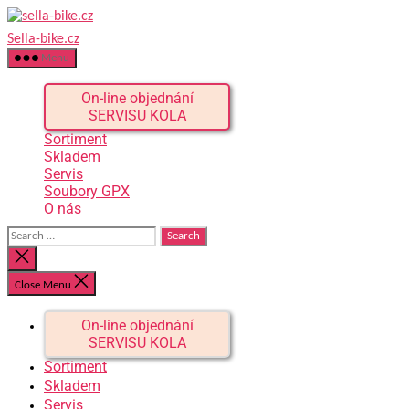
Skip
to
the
sella-
Menu
content
bike.cz
On-line objednání
SERVISU KOLA
Sortiment
Skladem
Servis
Soubory GPX
O nás
Search
for:
Close
search
Close Menu
On-line objednání
SERVISU KOLA
Sortiment
Skladem
Servis