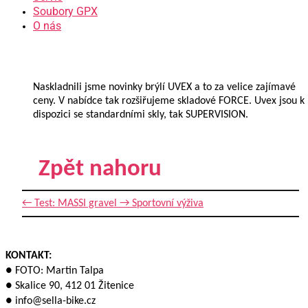
Soubory GPX
O nás
Naskladnili jsme novinky brýlí UVEX a to za velice zajímavé
ceny. V nabídce tak rozšiřujeme skladové FORCE. Uvex jsou k
dispozici se standardními skly, tak SUPERVISION.
Zpět nahoru
←
Test: MASSI gravel
→
Sportovní výživa
KONTAKT:
● FOTO: Martin Talpa
● Skalice 90, 412 01 Žitenice
● info@sella-bike.cz