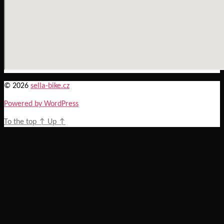
© 2026
sella-bike.cz
Powered by WordPress
To the top
↑
Up
↑