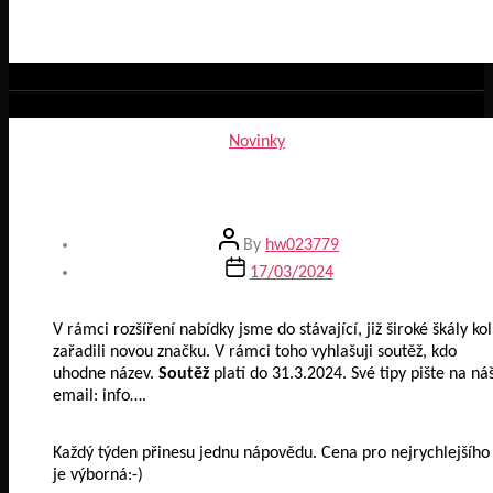
Categories
Novinky
Nová značka kol – soutěž
Post
By
hw023779
author
Post
17/03/2024
date
V rámci rozšíření nabídky jsme do stávající, již široké škály kol
zařadili novou značku. V rámci toho vyhlašuji soutěž, kdo
uhodne název.
Soutěž
platí do 31.3.2024. Své tipy pište na ná
email: info….
Každý týden přinesu jednu nápovědu. Cena pro nejrychlejšího
je výborná:-)