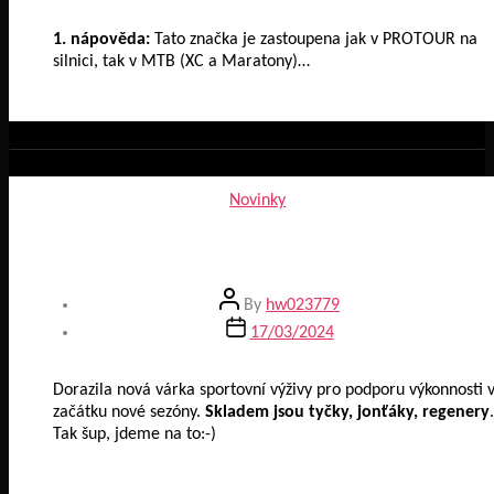
1. nápověda:
Tato značka je zastoupena jak v PROTOUR na
silnici, tak v MTB (XC a Maratony)…
Categories
Novinky
Sportovní výživa
Post
By
hw023779
author
Post
17/03/2024
date
Dorazila nová várka sportovní výživy pro podporu výkonnosti 
začátku nové sezóny.
Skladem jsou tyčky, jonťáky, regenery
.
Tak šup, jdeme na to:-)