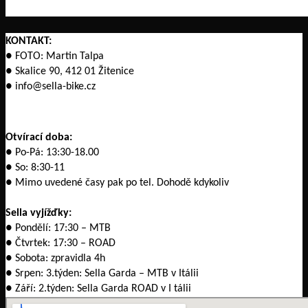
KONTAKT:
● FOTO: Martin Talpa
● Skalice 90, 412 01 Žitenice
● info@sella-bike.cz
Otvírací doba:
● Po-Pá: 13:30-18.00
● So: 8:30-11
● Mimo uvedené časy pak po tel. Dohodě kdykoliv
Sella vyjížďky:
● Pondělí: 17:30 – MTB
● Čtvrtek: 17:30 – ROAD
● Sobota: zpravidla 4h
● Srpen: 3.týden: Sella Garda – MTB v Itálii
● Září: 2.týden: Sella Garda ROAD v I tálii