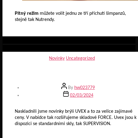
Pitný režim
můžete volit jednu ze tří příchutí šimpanzů,
stejně tak Nutrendy.
Categories
Novinky
Uncategorized
Nově skladem
Post
By
hw023779
author
Post
02/03/2024
date
Naskladnili jsme novinky brýlí UVEX a to za velice zajímavé
ceny. V nabídce tak rozšiřujeme skladové FORCE. Uvex jsou k
dispozici se standardními skly, tak SUPERVISION.