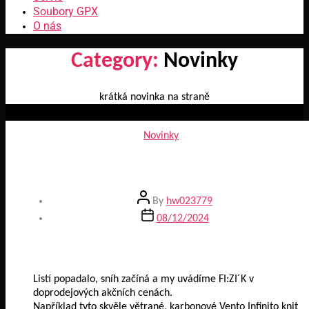
Soubory GPX
O nás
Category:
Novinky
krátká novinka na straně
Categories
Novinky
Fi:zi´k výprodej 2024
Post
By
hw023779
author
Post
08/12/2024
date
Listí popadalo, sníh začíná a my uvádíme FI:ZI´K v
doprodejových akčních cenách.
Například tyto skvěle větrané, karbonové Vento Infinito knit