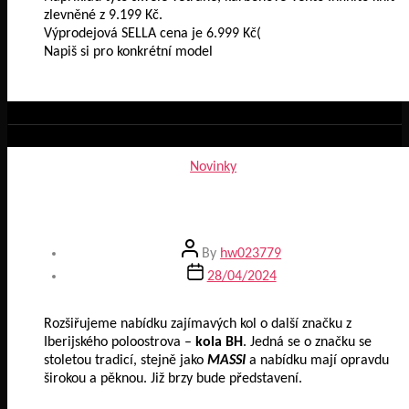
zlevněné z 9.199 Kč.
Výprodejová SELLA cena je 6.999 Kč(
Napiš si pro konkrétní model
Categories
Novinky
BH bikes- novinka v nabídce
Post
By
hw023779
author
Post
28/04/2024
date
Rozšiřujeme nabídku zajímavých kol o další značku z
Iberijského poloostrova –
kola BH
. Jedná se o značku se
stoletou tradicí, stejně jako
MASSI
a nabídku mají opravdu
širokou a pěknou. Již brzy bude představení.