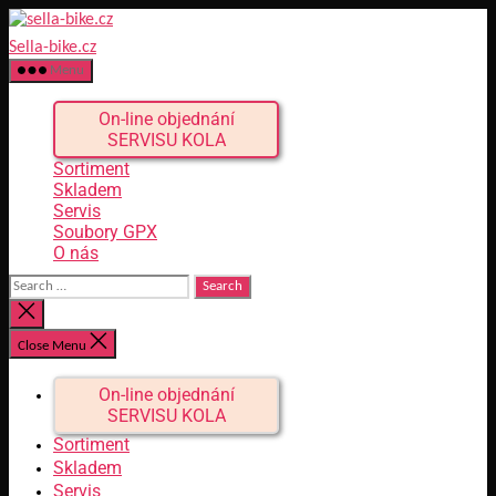
Skip
to
the
sella-
Menu
content
bike.cz
On-line objednání
SERVISU KOLA
Sortiment
Skladem
Servis
Soubory GPX
O nás
Search
for:
Close
search
Close Menu
On-line objednání
SERVISU KOLA
Sortiment
Skladem
Servis